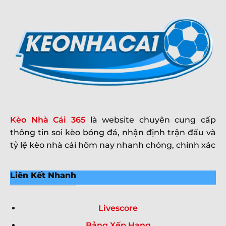
Kèo Nhà Cái 365
là website chuyên cung cấp
thông tin soi kèo bóng đá, nhận định trận đấu và
tỷ lệ kèo nhà cái hôm nay nhanh chóng, chính xác
Liên Kết Nhanh
Livescore
Bảng Xếp Hạng