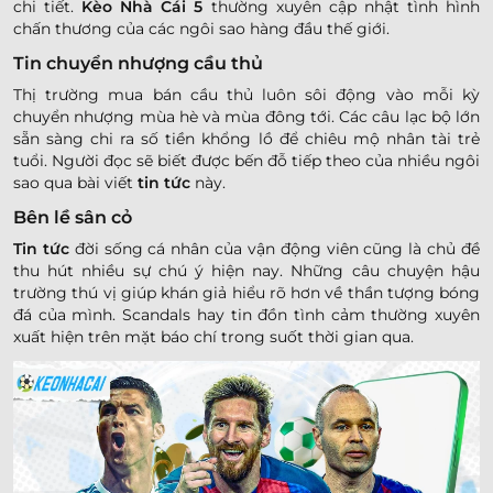
chi tiết.
Kèo Nhà Cái 5
thường xuyên cập nhật tình hình
chấn thương của các ngôi sao hàng đầu thế giới.
Tin chuyển nhượng cầu thủ
Thị trường mua bán cầu thủ luôn sôi động vào mỗi kỳ
chuyển nhượng mùa hè và mùa đông tới. Các câu lạc bộ lớn
sẵn sàng chi ra số tiền khổng lồ để chiêu mộ nhân tài trẻ
tuổi. Người đọc sẽ biết được bến đỗ tiếp theo của nhiều ngôi
sao qua bài viết
tin tức
này.
Bên lề sân cỏ
Tin tức
đời sống cá nhân của vận động viên cũng là chủ đề
thu hút nhiều sự chú ý hiện nay. Những câu chuyện hậu
trường thú vị giúp khán giả hiểu rõ hơn về thần tượng bóng
đá của mình. Scandals hay tin đồn tình cảm thường xuyên
xuất hiện trên mặt báo chí trong suốt thời gian qua.