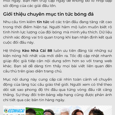
mỗi ngày. Bạn nên truy cập ngay để không bỏ lỡ nhịp đập
sôi động của các giải đấu lớn.
Giới thiệu chuyên mục tin tức bóng đá
Nhu cầu tìm kiếm
tin tức
về các trận đấu đang tăng rất cao
trong thời điểm hiện tại. Người hâm mộ luôn muốn biết rõ
tình hình lực lượng của đội bóng mà mình yêu thích. Dữ liệu
chính xác đóng vai trò quan trọng khi bạn nhận định kết quả
cuộc đối đầu này.
Hệ thống
Kèo Nhà Cái 88
luôn ưu tiên đăng tải những sự
kiện nóng hổi nhất vừa mới diễn ra. Tốc độ cập nhật nhanh
giúp độc giả tiếp cận nội dung sớm hơn so với trang web
khác. Bạn sẽ dễ dàng tìm thấy mọi bài viết liên quan đến
cầu thủ trên giao diện trang chủ.
Mục nội dung này cung cấp cái nhìn toàn cảnh về chuyển
động của làng túc cầu giáo thế giới. Người xem có thể theo
dõi sát sao phong độ thi đấu qua từng vòng đấu rất căng
thẳng. Sự thay đổi trên bảng xếp hạng cũng được phản ánh
chi tiết qua các bản tin hàng ngày.