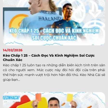
14/02/2026
Kèo Chấp 1 25 – Cách Đọc Và Kinh Nghiệm Soi Cược
Chuẩn Xác
Kèo chấp 1 25 luôn tạo ra những diễn biến kịch tính trên sân
cỏ cho người xem. Mức cược này đòi hỏi đội cửa trên phải
thể hiện sức mạnh vượt trội hơn hẳn đối thủ. Kèo Nhà Cái sẽ
giúp bạn...