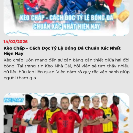
14/02/2026
Kèo Chấp – Cách Đọc Tỷ Lệ Bóng Đá Chuẩn Xác Nhất
Hiện Nay
Kèo chấp luôn mang đến sự cân bằng cần thiết giữa hai đội
bóng. Tại trang tin Kèo Nhà Cái, hội viên sẽ tìm thấy nhiều
dữ liệu hữu ích liên quan. Việc nắm rõ quy tắc vận hành giúp
người tham gia...