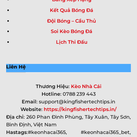
Kết Quả Bóng Đá
Đội Bóng – Cầu Thủ
Soi Kèo Bóng Đá
Lịch Thi Đấu
Liên Hệ
Thương Hiệu
:
Kèo Nhà Cái
Hotline
: 0788 239 443
Email
:
support@kingfishertechtips.in
Website
:
https://kingfishertechtips.in/
Địa chỉ
: 260 Phan Đình Phùng, Tây Xuân, Tây Sơn,
Bình Định, Việt Nam
Hastags
:#keonhacai365, #keonhacai365_bet,