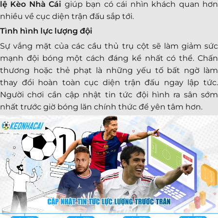
lệ Kèo Nhà Cái
giúp bạn có cái nhìn khách quan hơ
nhiều về cục diện trận đấu sắp tới.
Tình hình lực lượng đội
Sự vắng mặt của các cầu thủ trụ cột sẽ làm giảm sức
mạnh đội bóng một cách đáng kể nhất có thể. Chấn
thương hoặc thẻ phạt là những yếu tố bất ngờ làm
thay đổi hoàn toàn cục diện trận đấu ngay lập tức.
Người chơi cần cập nhật tin tức đội hình ra sân sớm
nhất trước giờ bóng lăn chính thức để yên tâm hơn.