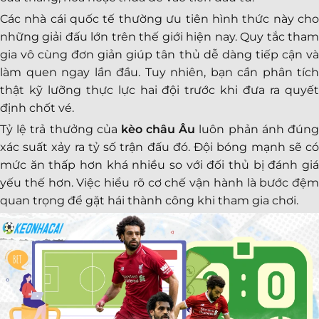
Các nhà cái quốc tế thường ưu tiên hình thức này cho
những giải đấu lớn trên thế giới hiện nay. Quy tắc tham
gia vô cùng đơn giản giúp tân thủ dễ dàng tiếp cận và
làm quen ngay lần đầu. Tuy nhiên, bạn cần phân tích
thật kỹ lưỡng thực lực hai đội trước khi đưa ra quyết
định chốt vé.
Tỷ lệ trả thưởng của
kèo châu Âu
luôn phản ánh đún
xác suất xảy ra tỷ số trận đấu đó. Đội bóng mạnh sẽ có
mức ăn thấp hơn khá nhiều so với đối thủ bị đánh giá
yếu thế hơn. Việc hiểu rõ cơ chế vận hành là bước đệm
quan trọng để gặt hái thành công khi tham gia chơi.