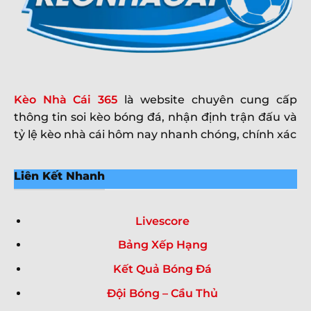
Kèo Nhà Cái 365
là website chuyên cung cấp
thông tin soi kèo bóng đá, nhận định trận đấu và
tỷ lệ kèo nhà cái hôm nay nhanh chóng, chính xác
Liên Kết Nhanh
Livescore
Bảng Xếp Hạng
Kết Quả Bóng Đá
Đội Bóng – Cầu Thủ