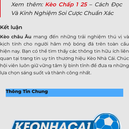
Xem thêm:
Kèo Chấp 1 25
– Cách Đọc
Và Kinh Nghiệm Soi Cược Chuẩn Xác
Kết luận
Kèo châu Âu
mang đến những trải nghiệm thú vị v
kịch tính cho người hâm mộ bóng đá trên toàn cầu
hiện nay. Bạn có thể tìm thấy các thông tin hữu ích liên
quan tại trang tin uy tín thương hiệu Kèo Nhà Cái. Chúc
hội viên luôn giữ vững tâm lý bình tĩnh để đưa ra những
lựa chọn sáng suốt và thành công nhất.
Thông Tin Chung