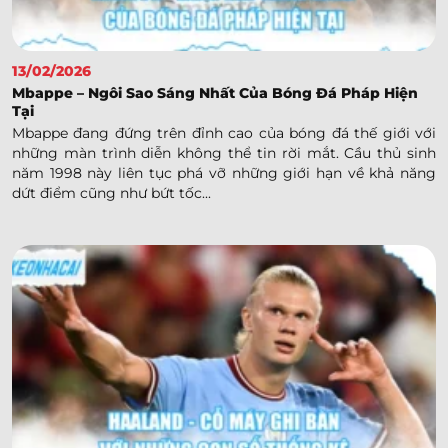
13/02/2026
Mbappe – Ngôi Sao Sáng Nhất Của Bóng Đá Pháp Hiện
Tại
Mbappe đang đứng trên đỉnh cao của bóng đá thế giới với
những màn trình diễn không thể tin rời mắt. Cầu thủ sinh
năm 1998 này liên tục phá vỡ những giới hạn về khả năng
dứt điểm cũng như bứt tốc...