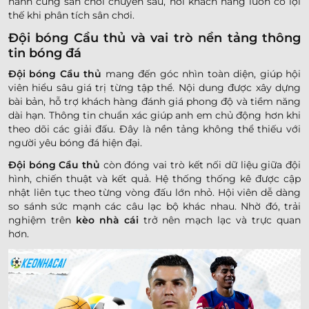
hành cùng sân chơi chuyên sâu, nơi khách hàng luôn có lợi
thế khi phân tích sân chơi.
Đội bóng Cầu thủ và vai trò nền tảng thông
tin bóng đá
Đội bóng
Cầu thủ
mang đến góc nhìn toàn diện, giúp hội
viên hiểu sâu giá trị từng tập thể. Nội dung được xây dựng
bài bản, hỗ trợ khách hàng đánh giá phong độ và tiềm năng
dài hạn. Thông tin chuẩn xác giúp anh em chủ động hơn khi
theo dõi các giải đấu. Đây là nền tảng không thể thiếu với
người yêu bóng đá hiện đại.
Đội bóng Cầu thủ
còn đóng vai trò kết nối dữ liệu giữa đội
hình, chiến thuật và kết quả. Hệ thống thống kê được cập
nhật liên tục theo từng vòng đấu lớn nhỏ. Hội viên dễ dàng
so sánh sức mạnh các câu lạc bộ khác nhau. Nhờ đó, trải
nghiệm trên
kèo nhà cái
trở nên mạch lạc và trực quan
hơn.