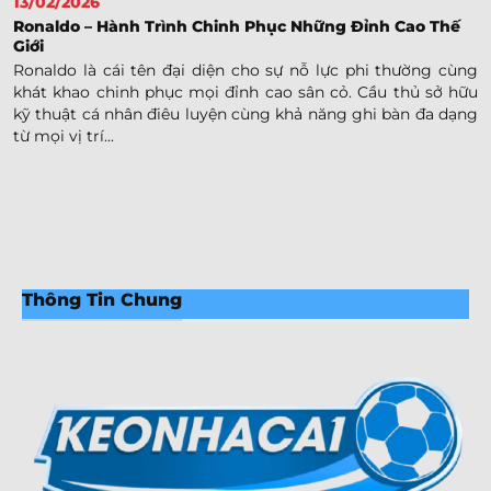
13/02/2026
Ronaldo – Hành Trình Chinh Phục Những Đỉnh Cao Thế
Giới
Ronaldo là cái tên đại diện cho sự nỗ lực phi thường cùng
khát khao chinh phục mọi đỉnh cao sân cỏ. Cầu thủ sở hữu
kỹ thuật cá nhân điêu luyện cùng khả năng ghi bàn đa dạng
từ mọi vị trí...
Thông Tin Chung