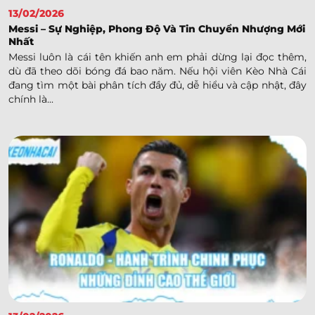
13/02/2026
Messi – Sự Nghiệp, Phong Độ Và Tin Chuyển Nhượng Mới
Nhất
Messi luôn là cái tên khiến anh em phải dừng lại đọc thêm,
dù đã theo dõi bóng đá bao năm. Nếu hội viên Kèo Nhà Cái
đang tìm một bài phân tích đầy đủ, dễ hiểu và cập nhật, đây
chính là...