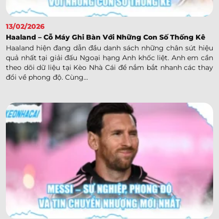
13/02/2026
Haaland – Cỗ Máy Ghi Bàn Với Những Con Số Thống Kê
Haaland hiện đang dẫn đầu danh sách những chân sút hiệu
quả nhất tại giải đấu Ngoại hạng Anh khốc liệt. Anh em cần
theo dõi dữ liệu tại Kèo Nhà Cái để nắm bắt nhanh các thay
đổi về phong độ. Cùng...