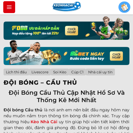
Bỏ
qua
nội
dung
Lịch thi đấu
Livescore
Soi Kèo
Cúp C1
Nhà cái uy tín
ĐỘI BÓNG – CẦU THỦ
Đội Bóng Cầu Thủ Cập Nhật Hồ Sơ Và
Thống Kê Mới Nhất
Đội bóng Cầu thủ
là nơi anh em nên bắt đầu ngay hôm nay
nếu muốn nắm trọn thông tin bóng đá chính xác. Truy cập
thương hiệu
Kèo Nhà Cái
uy tín giúp hội viên tiết kiệm thời
gian theo dõi, đánh giá phong độ. Đừng bỏ lỡ cơ hội đồng