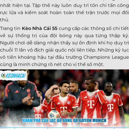
nhất hiện tại. Tập thể này luôn duy trì tôn chỉ tấn công
rực lửa và kiểm soát hoàn toàn thế trận trước mọi đối
thủ.
Trang tin
Kèo Nhà Cái 55
cung cấp các thông số chi tiế
về sự thống trị của đội bóng này qua từng thập kỷ.
Người chơi dễ dàng nhận thấy sự ổn định khi họ duy trì
chuỗi 11 lần vô địch giải quốc nội liên tiếp. Những kỷ lục
vô tiền khoáng hậu tại đấu trường Champions League
cũng là minh chứng rõ nét cho vị thế số một.