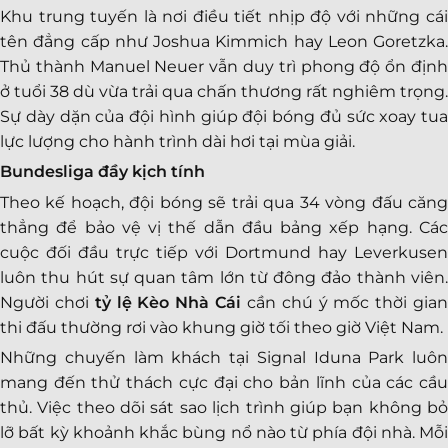
Khu trung tuyến là nơi điều tiết nhịp độ với những cái
tên đẳng cấp như Joshua Kimmich hay Leon Goretzka.
Thủ thành Manuel Neuer vẫn duy trì phong độ ổn định
ở tuổi 38 dù vừa trải qua chấn thương rất nghiêm trọng.
Sự dày dặn của đội hình giúp đội bóng đủ sức xoay tua
lực lượng cho hành trình dài hơi tại mùa giải.
Bundesliga đầy kịch tính
Theo kế hoạch, đội bóng sẽ trải qua 34 vòng đấu căng
thẳng để bảo vệ vị thế dẫn đầu bảng xếp hạng. Các
cuộc đối đầu trực tiếp với Dortmund hay Leverkusen
luôn thu hút sự quan tâm lớn từ đông đảo thành viên.
Người chơi
tỷ lệ Kèo Nhà Cái
cần chú ý mốc thời gia
thi đấu thường rơi vào khung giờ tối theo giờ Việt Nam.
Những chuyến làm khách tại Signal Iduna Park luôn
mang đến thử thách cực đại cho bản lĩnh của các cầu
thủ. Việc theo dõi sát sao lịch trình giúp bạn không bỏ
lỡ bất kỳ khoảnh khắc bùng nổ nào từ phía đội nhà. Mỗi