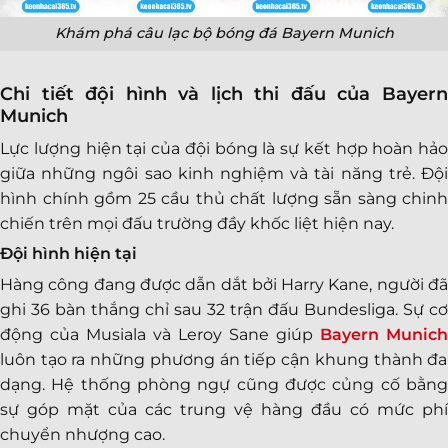
Khám phá câu lạc bộ bóng đá Bayern Munich
Chi tiết đội hình và lịch thi đấu của Bayern
Munich
Lực lượng hiện tại của đội bóng là sự kết hợp hoàn hảo
giữa những ngôi sao kinh nghiệm và tài năng trẻ. Đội
hình chính gồm 25 cầu thủ chất lượng sẵn sàng chinh
chiến trên mọi đấu trường đầy khốc liệt hiện nay.
Đội hình hiện tại
Hàng công đang được dẫn dắt bởi Harry Kane, người đã
ghi 36 bàn thắng chỉ sau 32 trận đấu Bundesliga. Sự cơ
động của Musiala và Leroy Sane giúp
Bayern Munich
luôn tạo ra những phương án tiếp cận khung thành đa
dạng. Hệ thống phòng ngự cũng được củng cố bằng
sự góp mặt của các trung vệ hàng đầu có mức phí
chuyển nhượng cao.