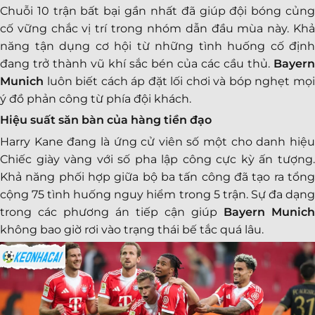
Chuỗi 10 trận bất bại gần nhất đã giúp đội bóng củng
cố vững chắc vị trí trong nhóm dẫn đầu mùa này. Khả
năng tận dụng cơ hội từ những tình huống cố định
đang trở thành vũ khí sắc bén của các cầu thủ.
Bayern
Munich
luôn biết cách áp đặt lối chơi và bóp nghẹt mọi
ý đồ phản công từ phía đội khách.
Hiệu suất săn bàn của hàng tiền đạo
Harry Kane đang là ứng cử viên số một cho danh hiệu
Chiếc giày vàng với số pha lập công cực kỳ ấn tượng.
Khả năng phối hợp giữa bộ ba tấn công đã tạo ra tổng
cộng 75 tình huống nguy hiểm trong 5 trận. Sự đa dạng
trong các phương án tiếp cận giúp
Bayern Munich
không bao giờ rơi vào trạng thái bế tắc quá lâu.