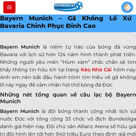
Bỏ
qua
Bayern Munich – Gã Khổng Lồ Xứ
nội
Bavaria Chinh Phục Đỉnh Cao
dung
Bayern Munich
là niềm tự hào của bóng đá vùng
Bavaria với lịch sử hơn 124 năm hình thành phát triển.
Những người yêu mến “Hùm xám” chắc chắn sẽ tìm
thấy thông tin hữu ích tại trang
Kèo Nhà Cái
hôm nay
Anh em nên bắt đầu hành trình tìm hiểu về gã khổng
lồ này ngay để cảm nhận hơi thở bóng đá Đức.
Những nét tổng quan về câu lạc bộ Bayern
Munich
Bayern Munich
là đội bóng thành công nhất lịch s
nước Đức với tổng cộng 33 chức vô địch Bundesliga
danh giá hiện nay. Đội chủ sân Allianz Arena sở hữu giá
trị đội hình lên tới hơn 940 triệu Euro theo định giá mới