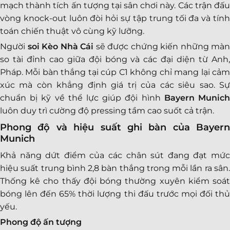
mạch thành tích ấn tượng tại sân chơi này. Các trận đấu
vòng knock-out luôn đòi hỏi sự tập trung tối đa và tính
toán chiến thuật vô cùng kỹ lưỡng.
Người
soi Kèo Nhà Cái
sẽ được chứng kiến những màn
so tài đỉnh cao giữa đội bóng và các đại diện từ Anh,
Pháp. Mỗi bàn thắng tại cúp C1 không chỉ mang lại cảm
xúc mà còn khẳng định giá trị của các siêu sao. Sự
chuẩn bị kỹ về thể lực giúp đội hình
Bayern Munic
luôn duy trì cường độ pressing tầm cao suốt cả trận.
Phong độ và hiệu suất ghi bàn của Bayern
Munich
Khả năng dứt điểm của các chân sút đang đạt mức
hiệu suất trung bình 2,8 bàn thắng trong mỗi lần ra sân.
Thống kê cho thấy đội bóng thường xuyên kiểm soát
bóng lên đến 65% thời lượng thi đấu trước mọi đối thủ
yếu.
Phong độ ấn tượng