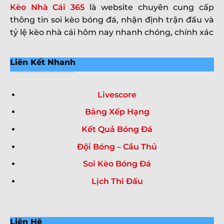
Kèo Nhà Cái 365
là website chuyên cung cấp
thông tin soi kèo bóng đá, nhận định trận đấu và
tỷ lệ kèo nhà cái hôm nay nhanh chóng, chính xác
Liên Kết Nhanh
Livescore
Bảng Xếp Hạng
Kết Quả Bóng Đá
Đội Bóng – Cầu Thủ
Soi Kèo Bóng Đá
Lịch Thi Đấu
Liên Hệ