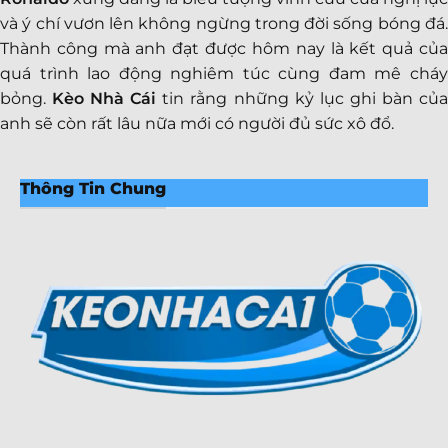
và ý chí vươn lên không ngừng trong đời sống bóng đá.
Thành công mà anh đạt được hôm nay là kết quả của
quá trình lao động nghiêm túc cùng đam mê cháy
bỏng.
Kèo Nhà Cái
tin rằng những kỷ lục ghi bàn củ
anh sẽ còn rất lâu nữa mới có người đủ sức xô đổ.
Thông Tin Chung