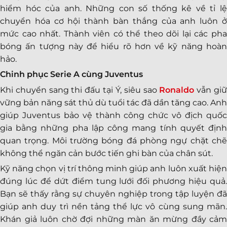
hiểm hóc của anh. Những con số thống kê về tỉ lệ
chuyển hóa cơ hội thành bàn thắng của anh luôn ở
mức cao nhất. Thành viên có thể theo dõi lại các pha
bóng ấn tượng này để hiểu rõ hơn về kỹ năng hoàn
hảo.
Chinh phục Serie A cùng Juventus
Khi chuyển sang thi đấu tại Ý, siêu sao
Ronaldo
vẫn gi
vững bản năng sát thủ dù tuổi tác đã dần tăng cao. Anh
giúp Juventus bảo vệ thành công chức vô địch quốc
gia bằng những pha lập công mang tính quyết định
quan trọng. Môi trường bóng đá phòng ngự chặt chẽ
không thể ngăn cản bước tiến ghi bàn của chân sút.
Kỹ năng chọn vị trí thông minh giúp anh luôn xuất hiện
đúng lúc để dứt điểm tung lưới đối phương hiệu quả.
Bạn sẽ thấy rằng sự chuyên nghiệp trong tập luyện đã
giúp anh duy trì nền tảng thể lực vô cùng sung mãn.
Khán giả luôn chờ đợi những màn ăn mừng đầy cảm