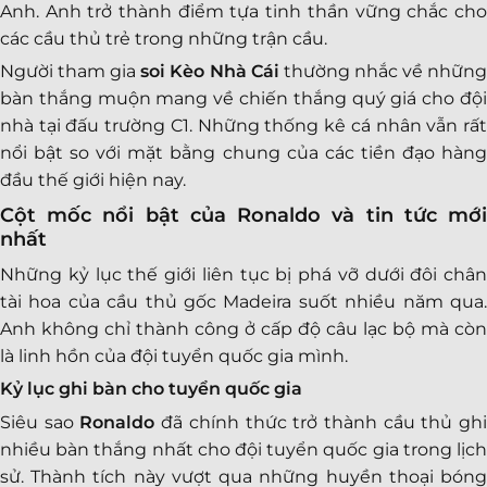
Anh. Anh trở thành điểm tựa tinh thần vững chắc cho
các cầu thủ trẻ trong những trận cầu.
Người tham gia
soi Kèo Nhà Cái
thường nhắc về nhữn
bàn thắng muộn mang về chiến thắng quý giá cho đội
nhà tại đấu trường C1. Những thống kê cá nhân vẫn rất
nổi bật so với mặt bằng chung của các tiền đạo hàng
đầu thế giới hiện nay.
Cột mốc nổi bật của Ronaldo và tin tức mới
nhất
Những kỷ lục thế giới liên tục bị phá vỡ dưới đôi chân
tài hoa của cầu thủ gốc Madeira suốt nhiều năm qua.
Anh không chỉ thành công ở cấp độ câu lạc bộ mà còn
là linh hồn của đội tuyển quốc gia mình.
Kỷ lục ghi bàn cho tuyển quốc gia
Siêu sao
Ronaldo
đã chính thức trở thành cầu thủ gh
nhiều bàn thắng nhất cho đội tuyển quốc gia trong lịch
sử. Thành tích này vượt qua những huyền thoại bóng