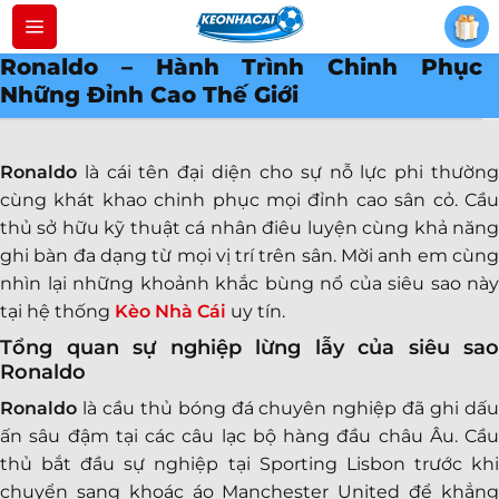
Bỏ
qua
Ronaldo – Hành Trình Chinh Phục
nội
Những Đỉnh Cao Thế Giới
dung
Ronaldo
là cái tên đại diện cho sự nỗ lực phi thường
cùng khát khao chinh phục mọi đỉnh cao sân cỏ. Cầu
thủ sở hữu kỹ thuật cá nhân điêu luyện cùng khả năng
ghi bàn đa dạng từ mọi vị trí trên sân. Mời anh em cùng
nhìn lại những khoảnh khắc bùng nổ của siêu sao này
tại hệ thống
Kèo Nhà Cái
uy tín.
Tổng quan sự nghiệp lừng lẫy của siêu sao
Ronaldo
Ronaldo
là cầu thủ bóng đá chuyên nghiệp đã ghi dấu
ấn sâu đậm tại các câu lạc bộ hàng đầu châu Âu. Cầu
thủ bắt đầu sự nghiệp tại Sporting Lisbon trước khi
chuyển sang khoác áo Manchester United để khẳng