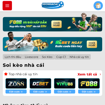
Bỏ
qua
nội
dung
Lịch thi đấu
Livescore
Soi Kèo
Cúp C1
Nhà cái uy tín
Soi kèo nhà cái
Top nhà cái uy tín
Xem tất cả