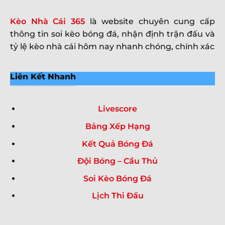
Kèo Nhà Cái 365
là website chuyên cung cấp
thông tin soi kèo bóng đá, nhận định trận đấu và
tỷ lệ kèo nhà cái hôm nay nhanh chóng, chính xác
Liên Kết Nhanh
Livescore
Bảng Xếp Hạng
Kết Quả Bóng Đá
Đội Bóng – Cầu Thủ
Soi Kèo Bóng Đá
Lịch Thi Đấu