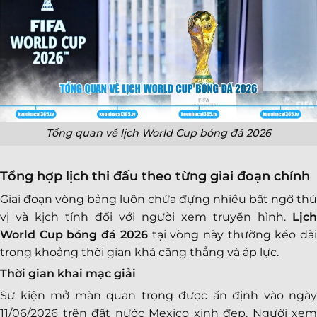
Tổng quan về lịch World Cup bóng đá 2026
Tổng hợp lịch thi đấu theo từng giai đoạn chính
Giai đoạn vòng bảng luôn chứa đựng nhiều bất ngờ thú
vị và kịch tính đối với người xem truyền hình.
Lịch
World Cup bóng đá 2026
tại vòng này thường kéo dà
trong khoảng thời gian khá căng thẳng và áp lực.
Thời gian khai mạc giải
Sự kiện mở màn quan trọng được ấn định vào ngày
11/06/2026 trên đất nước Mexico xinh đẹp. Người xem