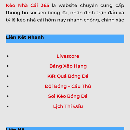
Kèo Nhà Cái 365
là website chuyên cung cấp
thông tin soi kèo bóng đá, nhận định trận đấu và
tỷ lệ kèo nhà cái hôm nay nhanh chóng, chính xác
Liên Kết Nhanh
Livescore
Bảng Xếp Hạng
Kết Quả Bóng Đá
Đội Bóng – Cầu Thủ
Soi Kèo Bóng Đá
Lịch Thi Đấu
Liên Hệ