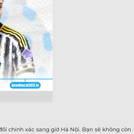
đổi chính xác sang giờ Hà Nội. Bạn sẽ không còn