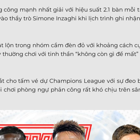
 công mạnh nhất giải với hiệu suất 2.1 bàn mỗi tr
o thầy trò Simone Inzaghi khi lịch trình ghi nhận
a
ật lộn trong nhóm cầm đèn đỏ với khoảng cách cự
thường chơi với tinh thần “không còn gì để mất” k
ắt cho tấm vé dự Champions League với sự đeo b
lối chơi phòng ngự phản công rất khó chịu trên 