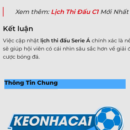
Xem thêm:
Lịch Thi Đấu C1
Mới Nhất 
Kết luận
Việc cập nhật
lịch thi đấu Serie Á
chính xác là n
sẽ giúp hội viên có cái nhìn sâu sắc hơn về giải
cược bóng đá.
Thông Tin Chung