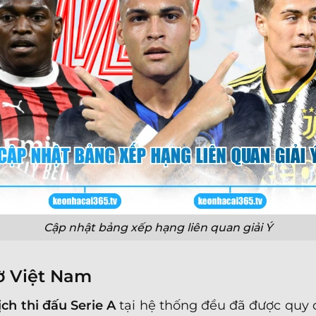
Cập nhật bảng xếp hạng liên quan giải Ý
iờ Việt Nam
lịch thi đấu Serie A
tại hệ thống đều đã được quy 