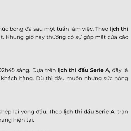
hức bóng đá sau một tuần làm việc. Theo
lịch thi
ật. Khung giờ này thường có sự góp mặt của các
02h45 sáng. Dựa trên
lịch thi đấu Serie A
, đây là
ệu khách hàng. Dù thi đấu muộn nhưng sức nóng
khép lại vòng đấu. Theo
lịch thi đấu Serie A
, trận
ạng hiện tại.