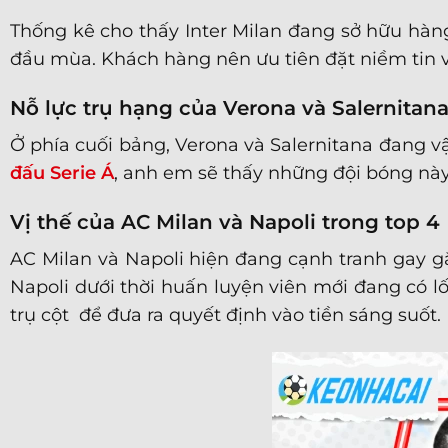
Thống kê cho thấy Inter Milan đang sở hữu hàng
đầu mùa. Khách hàng nên ưu tiên đặt niềm tin và
Nỗ lực trụ hạng của Verona và Salernitan
Ở phía cuối bảng, Verona và Salernitana đang v
đấu Serie Á
, anh em sẽ thấy những đội bóng này 
Vị thế của AC Milan và Napoli trong top 4
AC Milan và Napoli hiện đang cạnh tranh gay g
Napoli dưới thời huấn luyện viên mới đang có 
trụ cột để đưa ra quyết định vào tiền sáng suốt.