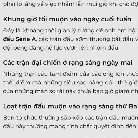
phải lo lắng về việc nhầm lẫn múi giờ khi chờ đ
Khung giờ tối muộn vào ngày cuối tuần
Đây là khoảng thời gian lý tưởng để anh em hội
đấu Serie A
, các trận đấu sớm thường bắt đầu 
đội bóng đang nỗ lực vươn lên nhóm đầu.
Các trận đại chiến ở rạng sáng ngày mai
Những trận cầu tâm điểm của các ông lớn thườ
thời điểm mà những siêu sao hàng đầu thế giớ
của những màn so tài này chưa bao giờ giảm nhi
Loạt trận đấu muộn vào rạng sáng thứ Ba
Ban tổ chức thường sắp xếp các trận đấu muộn
đấu này thường mang tính chất quyết định đến v