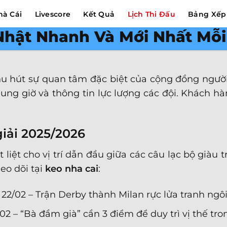
hà Cái
Livescore
Kết Quả
Lịch Thi Đấu
Bảng Xếp
 Nhật Nhanh Và Mới Nhất Mỗ
u hút sự quan tâm đặc biệt của cộng đồng ngườ
hung giờ và thông tin lực lượng các đội. Khách hà
giải 2025/2026
liệt cho vị trí dẫn đầu giữa các câu lạc bộ giàu 
eo dõi tại
keo nha cai
:
22/02 – Trận Derby thành Milan rực lửa tranh ngôi
02 – “Bà đầm già” cần 3 điểm để duy trì vị thế t