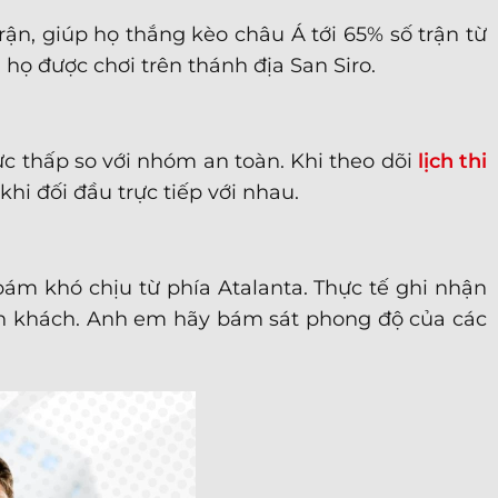
ận, giúp họ thắng kèo châu Á tới 65% số trận từ
 họ được chơi trên thánh địa San Siro.
c thấp so với nhóm an toàn. Khi theo dõi
lịch thi
hi đối đầu trực tiếp với nhau.
ám khó chịu từ phía Atalanta. Thực tế ghi nhận
sân khách. Anh em hãy bám sát phong độ của các