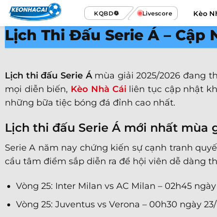
Bỏ
Kèo N
KQBD
Livescore
qua
Lịch Thi Đấu Serie Á – Cập
nội
dung
Lịch thi đấu Serie Á
mùa giải 2025/2026 đang th
mọi diễn biến,
Kèo Nhà Cái
liên tục cập nhật k
những bữa tiệc bóng đá đỉnh cao nhất.
Lịch thi đấu Serie Á mới nhất mùa 
Serie A năm nay chứng kiến sự cạnh tranh quyết 
cầu tâm điểm sắp diễn ra để hội viên dễ dàng th
Vòng 25: Inter Milan vs AC Milan – 02h45 ngày 
Vòng 25: Juventus vs Verona – 00h30 ngày 23/