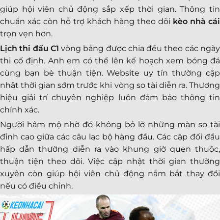
giúp hội viên chủ động sắp xếp thời gian. Thông tin
chuẩn xác còn hỗ trợ khách hàng theo dõi
kèo nhà cái
trọn vẹn hơn.
Lịch thi đấu C1
vòng bảng được chia đều theo các ngà
thi cố định. Anh em có thể lên kế hoạch xem bóng đá
cùng bạn bè thuận tiện. Website uy tín thường cập
nhật thời gian sớm trước khi vòng so tài diễn ra. Thương
hiệu giải trí chuyên nghiệp luôn đảm bảo thông tin
chính xác.
Người hâm mộ nhờ đó không bỏ lỡ những màn so tài
đỉnh cao giữa các câu lạc bộ hàng đầu. Các cặp đối đầu
hấp dẫn thường diễn ra vào khung giờ quen thuộc,
thuận tiện theo dõi. Việc cập nhật thời gian thường
xuyên còn giúp hội viên chủ động nắm bắt thay đổi
nếu có điều chỉnh.