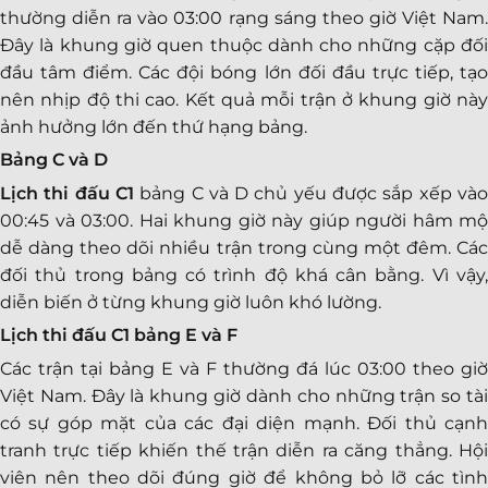
thường diễn ra vào 03:00 rạng sáng theo giờ Việt Nam.
Đây là khung giờ quen thuộc dành cho những cặp đối
đầu tâm điểm. Các đội bóng lớn đối đầu trực tiếp, tạo
nên nhịp độ thi cao. Kết quả mỗi trận ở khung giờ này
ảnh hưởng lớn đến thứ hạng bảng.
Bảng C và D
Lịch thi đấu C1
bảng C và D chủ yếu được sắp xếp và
00:45 và 03:00. Hai khung giờ này giúp người hâm mộ
dễ dàng theo dõi nhiều trận trong cùng một đêm. Các
đối thủ trong bảng có trình độ khá cân bằng. Vì vậy,
diễn biến ở từng khung giờ luôn khó lường.
Lịch thi đấu C1 bảng E và F
Các trận tại bảng E và F thường đá lúc 03:00 theo giờ
Việt Nam. Đây là khung giờ dành cho những trận so tài
có sự góp mặt của các đại diện mạnh. Đối thủ cạnh
tranh trực tiếp khiến thế trận diễn ra căng thẳng. Hội
viên nên theo dõi đúng giờ để không bỏ lỡ các tình