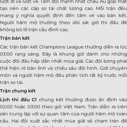
lượt đi và lượt về. Tám đội mạnh nhất châu Âu góp mặt
tạo nên các cặp so tài chất lượng cao. Mỗi trận đều
mang ý nghĩa quyết định đến tấm vé vào bán kết.
Người hâm mộ thường theo dõi sát giờ thi đấu để
không bỏ lỡ trận cầu đỉnh cao.
Trận bán kết
Các trận bán kết Champions League thường diễn ra lúc
03:00 rạng sáng. Đây là khung giờ dành cho những
cuộc đối đầu hấp dẫn nhất mùa giải. Các đội bóng phải
thể hiện rõ bản lĩnh và chiều sâu đội hình. Giới chuyên
môn và người hâm mộ đều phân tích rất kỹ trước mỗi
trận so tài.
Trận chung kết
Lịch thi đấu C1
chung kết thường được ấn định và
02:00 hoặc 03:00 theo giờ Việt Nam. Trận diễn ra trên
sân trung lập với sự quan tâm của người hâm mộ toàn
cầu. Hai đội xuất sắc nhất mùa giải sẽ chạm trán để