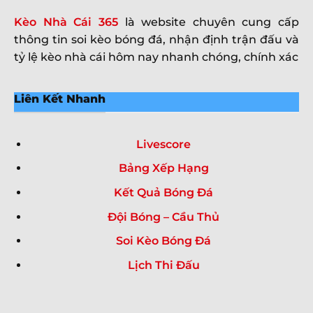
Kèo Nhà Cái 365
là website chuyên cung cấp
thông tin soi kèo bóng đá, nhận định trận đấu và
tỷ lệ kèo nhà cái hôm nay nhanh chóng, chính xác
Liên Kết Nhanh
Livescore
Bảng Xếp Hạng
Kết Quả Bóng Đá
Đội Bóng – Cầu Thủ
Soi Kèo Bóng Đá
Lịch Thi Đấu