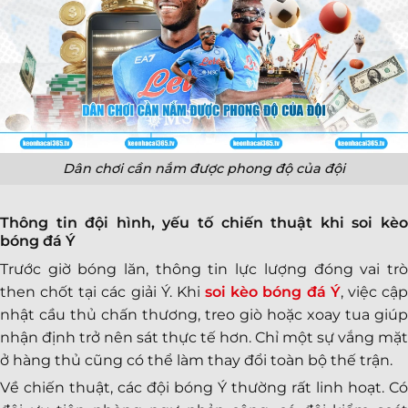
Dân chơi cần nắm được phong độ của đội
Thông tin đội hình, yếu tố chiến thuật khi soi kèo
bóng đá Ý
Trước giờ bóng lăn, thông tin lực lượng đóng vai trò
then chốt tại các giải Ý. Khi
soi kèo bóng đá Ý
, việc cậ
nhật cầu thủ chấn thương, treo giò hoặc xoay tua giúp
nhận định trở nên sát thực tế hơn. Chỉ một sự vắng mặt
ở hàng thủ cũng có thể làm thay đổi toàn bộ thế trận.
Về chiến thuật, các đội bóng Ý thường rất linh hoạt. Có