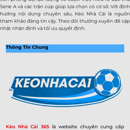
Serie A và các trận cúp giúp lựa chọn có cơ sở. Với định
hướng nội dung chuyên sâu, Kèo Nhà Cái là nguồn
tham khảo đáng tin cậy. Theo dõi thường xuyên để cập
nhật nhận định và tối ưu quyết định.
Thông Tin Chung
Kèo Nhà Cái 365
là website chuyên cung cấp