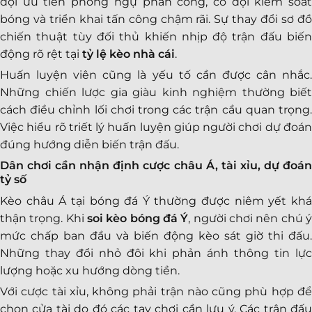
đội ưu tiên phòng ngự phản công, có đội kiểm soát
bóng và triển khai tấn công chậm rãi. Sự thay đổi sơ đồ
chiến thuật tùy đối thủ khiến nhịp độ trận đấu biến
động rõ rệt tại
tỷ lệ kèo nhà cái
.
Huấn luyện viên cũng là yếu tố cần được cân nhắc.
Những chiến lược gia giàu kinh nghiệm thường biết
cách điều chỉnh lối chơi trong các trận cầu quan trọng.
Việc hiểu rõ triết lý huấn luyện giúp người chơi dự đoán
đúng hướng diễn biến trận đấu.
Dân chơi cần nhận định cược châu Á, tài xỉu, dự đoán
tỷ số
Kèo châu Á tại bóng đá Ý thường được niêm yết khá
thận trọng. Khi
soi kèo bóng đá Ý
, người chơi nên chú 
mức chấp ban đầu và biến động kèo sát giờ thi đấu.
Những thay đổi nhỏ đôi khi phản ánh thông tin lực
lượng hoặc xu hướng dòng tiền.
Với cược tài xỉu, không phải trận nào cũng phù hợp để
chọn cửa tài do đó các tay chơi cần lưu ý. Các trận đấu