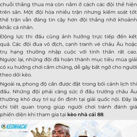
chuỗi thắng thua mà còn nằm ở cách các đội thể hiện
trên sân. Một đội hòa nhiều trận nhưng kiểm soát tốt
thế trận vẫn đáng tin cậy hơn đội thắng nhờ khoảnh
khắc cá nhân.
Động lực thi đấu cũng ảnh hưởng trực tiếp đến kết
quả. Các đội đua vô địch, cạnh tranh vé châu Âu hoặc
trụ hạng thường nhập cuộc với tinh thần rất cao.
Ngược lại, những đội đã hoàn thành mục tiêu mùa giải
có xu hướng chơi cầm chừng, dễ gây bất ngờ cho người
theo dõi kèo.
Ngoài ra, phong độ cần được đặt trong bối cảnh lịch thi
đấu. Những đội phải căng sức ở đấu trường châu Âu
thường khó duy trì sự ổn định tại giải quốc nội. Đây là
chi tiết quan trọng giúp người chơi tránh đánh giá
phiến diện khi tham gia tại
kèo nhà cái 88
.