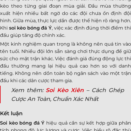
kèo theo từng giai đoạn mùa giải. Đầu mùa thường
xuất hiện nhiều bất ngờ do các đội chưa ổn định đội
hình. Giữa mùa, thực lực dần được thể hiện rõ ràng hơn.
Khi
soi kèo bóng đá Ý
, việc xác định đúng thời điểm th
đấu giúp tăng độ chính xác.
Một kinh nghiệm quan trọng là không nên quá tin vào
tên tuổi. Nhiều đội lớn sẵn sàng chơi thực dụng để giữ
sức cho mặt trận khác. Việc đánh giá đúng động lực thi
đấu thường mang lại hiệu quả cao hơn so với danh
tiếng. Không nên dồn toàn bộ ngân sách vào một trận
đấu khi các dân cược tham gia.
Xem thêm:
Soi Kèo Xiên
– Cách Ghép
Cược An Toàn, Chuẩn Xác Nhất
Kết luận
Soi kèo bóng đá Ý
hiệu quả cần sự kết hợp giữa phâ
tích phong độ, lực lượng và cược. Việc hiểu rõ đặc thù